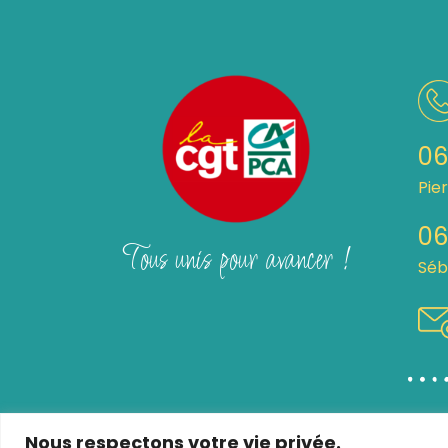
06
Pie
06
Tous unis pour avancer !
Séb
Nous respectons votre vie privée.