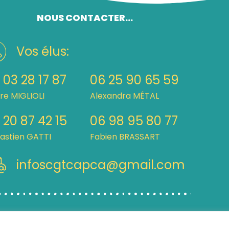
NOUS CONTACTER...
Vos élus:
 03 28 17 87
06 25 90 65 59
rre MIGLIOLI
Alexandra MÉTAL
 20 87 42 15
06 98 95 80 77
astien GATTI
Fabien BRASSART
infoscgtcapca@gmail.com