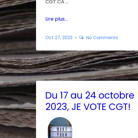
CGT CA …
Lire plus…
Oct 27, 2023
No Comments
Du 17 au 24 octobre
2023, JE VOTE CGT!