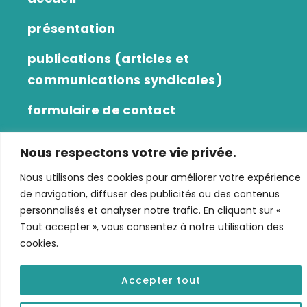
présentation
publications (articles et
communications syndicales)
formulaire de contact
liens utiles
Nous respectons votre vie privée.
bilans comptables
Nous utilisons des cookies pour améliorer votre expérience
de navigation, diffuser des publicités ou des contenus
personnalisés et analyser notre trafic. En cliquant sur «
Copyright © 2026 CGT CAPCA • Tous droits réservés •
Tout accepter », vous consentez à notre utilisation des
cookies.
Mentions légales
Politique de confidentialité
Accepter tout
Site réalisé par La Storytelleuse